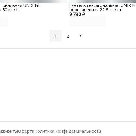
агональная UNIX Fit
Гантель гексагональная UNIX Fi
50 кг / шт.
обрезиненная 22,5 кг / шт.
9 790 ₽
1
2
еквизиты
Оферта
Политика конфиденциальности