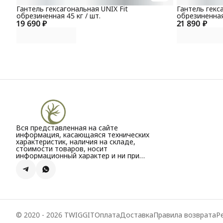
Гантель гексагональная UNIX Fit
Гантель гекс
обрезиненная 45 кг / шт.
обрезиненная 
19 690 ₽
21 890 ₽
Вся представленная на сайте
информация, касающаяся технических
характеристик, наличия на складе,
стоимости товаров, носит
информационный характер и ни при
каких условиях не является публичной
офертой, определяемой положениями
Статьи 437(2) Гражданского кодекса РФ.
© 2020 - 2026 TWIGGIT
Оплата
Доставка
Правила возврата
Р