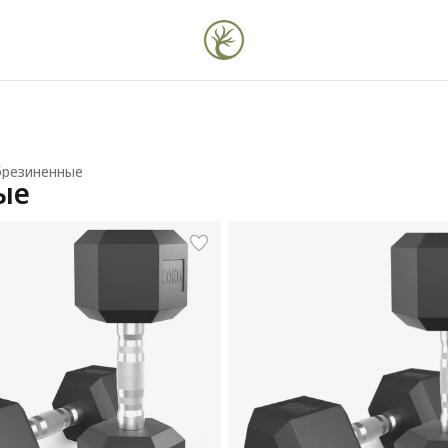
брезиненные
ые