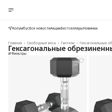
Колумбус
Все новости
Акции
Бестселлеры
Новинки
Главная
›
Свободные веса
›
Гантели
›
Гексагональные о
Гексагональные обрезиненн
Фильтры