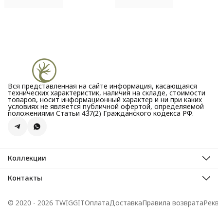
Вся представленная на сайте информация, касающаяся
технических характеристик, наличия на складе, стоимости
товаров, носит информационный характер и ни при каких
условиях не является публичной офертой, определяемой
положениями Статьи 437(2) Гражданского кодекса РФ.
Коллекции
Все новости
Акции
Контакты
Бестселлеры
Адрес
Новинки
Велозаводская улица, 5
© 2020 - 2026 TWIGGIT
Оплата
Доставка
Правила возврата
Рек
Телефон
8 (995) 099-30-44
Режим работы