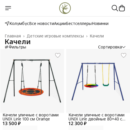
Колумбус
Все новости
Акции
Бестселлеры
Новинки
Главная
›
Детские игровые комплексы
›
Качели
Качели
Фильтры
Сортировка
Качели уличные с воротами
Качели уличные с воротами
UNIX Line 100 см Orange
UNIX Line двойные 80+40 см
13 500 ₽
12 300 ₽
Color