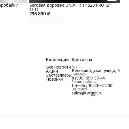
эробайк /
Беговая дорожка UNIX Fit T-1520 PRO (21"
TFT)
296 890 ₽
Коллекции
Контакты
Все новости
Адрес
Велозаводская улица, 5
Акции
Телефон
Бестселлеры
8 (995) 099-30-44
Новинки
Режим работы
Пн—Вс, 10:00—22:00
Эл. почта
sales@twiggit.ru