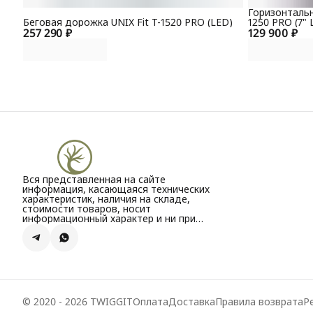
Горизонтальн
Беговая дорожка UNIX Fit T-1520 PRO (LED)
1250 PRO (7" 
257 290 ₽
129 900 ₽
Вся представленная на сайте
информация, касающаяся технических
характеристик, наличия на складе,
стоимости товаров, носит
информационный характер и ни при
каких условиях не является публичной
офертой, определяемой положениями
Статьи 437(2) Гражданского кодекса РФ.
© 2020 - 2026 TWIGGIT
Оплата
Доставка
Правила возврата
Р