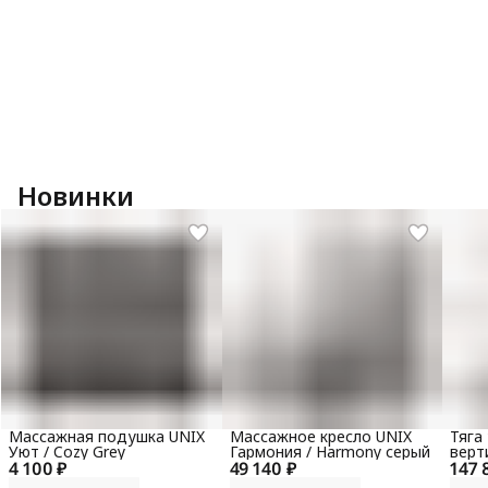
Новинки
Массажная подушка UNIX
Массажное кресло UNIX
Тяга
Уют / Cozy Grey
Гармония / Harmony серый
верт
4 100 ₽
49 140 ₽
147 
гори
100 