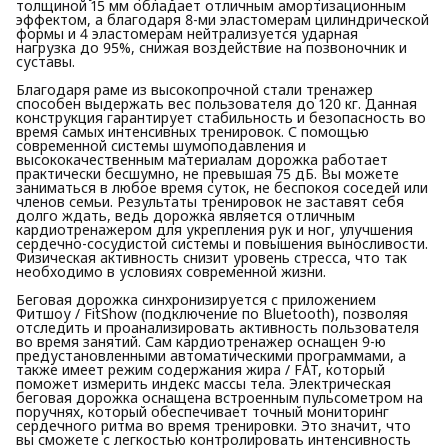
толщиной 15 мм обладает отличным амортизационным
эффектом, а благодаря 8-ми эластомерам цилиндрической
формы и 4 эластомерам нейтрализуется ударная
нагрузка до 95%, снижая воздействие на позвоночник и
суставы.
Благодаря раме из высокопрочной стали тренажер
способен выдержать вес пользователя до 120 кг. Данная
конструкция гарантирует стабильность и безопасность во
время самых интенсивных тренировок. С помощью
современной системы шумоподавления и
высококачественным материалам дорожка работает
практически бесшумно, не превышая 75 дБ. Вы можете
заниматься в любое время суток, не беспокоя соседей или
членов семьи. Результаты тренировок не заставят себя
долго ждать, ведь дорожка является отличным
кардиотренажером для укрепления рук и ног, улучшения
сердечно-сосудистой системы и повышения выносливости.
Физическая активность снизит уровень стресса, что так
необходимо в условиях современной жизни.
Беговая дорожка синхронизируется с приложением
Фитшоу / FitShow (подключение по Bluetooth), позволяя
отследить и проанализировать активность пользователя
во время занятий. Сам кардиотренажер оснащен 9-ю
предустановленными автоматическими программами, а
также имеет режим содержания жира / FAT, который
поможет измерить индекс массы тела. Электрическая
беговая дорожка оснащена встроенным пульсометром на
поручнях, который обеспечивает точный мониторинг
сердечного ритма во время тренировки. Это значит, что
вы сможете с легкостью контролировать интенсивность