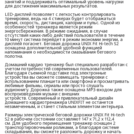
занятий и поддерживать оптимальный уровень нагрузки
для достижения максимальных результатов.
LED-дисплей позволяет с легкостью контролировать
тренировки, ведь на 4 стикерах будет отображаться
время, скорость, дистанция, калории и пульс. Одной из
особенностей тренажера является режим
энергосбережения. В режиме ожидания, в случае
отсутствия каких-либо действий пользователя в течение
10 минут система перейдет в режим экономии энергии, а
дисплей погаснет. Беговая дорожка UNIX Fit Hi-tech S2
оснащена дополнительной удобной функцией
напоминания о необходимости смазывания бегового
полотна.
Домашний кардио тренажер был специально разработан с
учетом потребностей современных пользователей.
Благодаря съемной подставке под электронные
устройства вы сможете совмещать тренировки с
использованием планшета или смартфона и просматривать
любимые фильмы, сериалы или просто слушать
аудиокнигу. Дорожка также оснащена MP3-входом для
воспроизведения музыки с внешних
устройств. Современный и привлекательный дизайн
домашнего кардиотренажера UNIXFIT не останется
незамеченным, и станет стильным элементом интерьера.
Размеры электрической беговой дорожки UNIX Fit Hi-tech
S2 в рабочем состоянии составляют 147 х 71,2 х 112,4
см. Для удобного перемещения тренажер оснащен 2
транспортировочными роликами, а благодаря системе
складывания, вы сможете разложить дорожку и начать