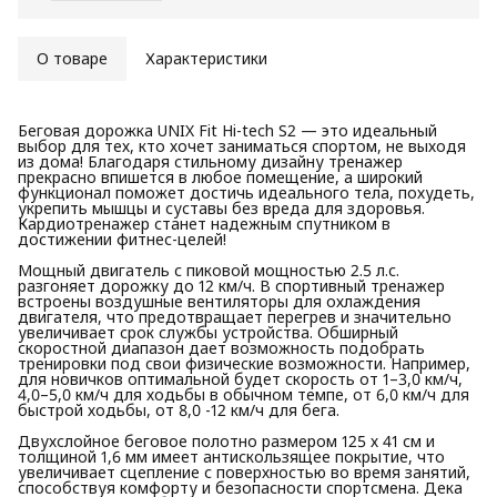
О товаре
Характеристики
Беговая дорожка UNIX Fit Hi-tech S2 — это идеальный
выбор для тех, кто хочет заниматься спортом, не выходя
из дома! Благодаря стильному дизайну тренажер
прекрасно впишется в любое помещение, а широкий
функционал поможет достичь идеального тела, похудеть,
укрепить мышцы и суставы без вреда для здоровья.
Кардиотренажер станет надежным спутником в
достижении фитнес-целей!
Мощный двигатель с пиковой мощностью 2.5 л.с.
разгоняет дорожку до 12 км/ч. В спортивный тренажер
встроены воздушные вентиляторы для охлаждения
двигателя, что предотвращает перегрев и значительно
увеличивает срок службы устройства. Обширный
скоростной диапазон дает возможность подобрать
тренировки под свои физические возможности. Например,
для новичков оптимальной будет скорость от 1–3,0 км/ч,
4,0–5,0 км/ч для ходьбы в обычном темпе, от 6,0 км/ч для
быстрой ходьбы, от 8,0 -12 км/ч для бега.
Двухслойное беговое полотно размером 125 х 41 см и
толщиной 1,6 мм имеет антискользящее покрытие, что
увеличивает сцепление с поверхностью во время занятий,
способствуя комфорту и безопасности спортсмена. Дека