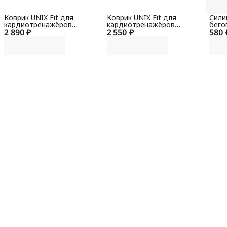
Коврик UNIX Fit для
Коврик UNIX Fit для
Сили
кардиотренажёров
кардиотренажёров
бего
2 890 ₽
150x90x0,6 см
2 550 ₽
130x90x0,6 см
580 