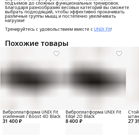
подъемов до сложных функциональных тренировок.
Благодаря разнообразию весовых категорий вы сможете
выбрать подходящий, чтобы эффективно прокачивать
различные группы мышц и постепенно увеличивать
нагрузки!
Тренируйтесь с удовольствием вместе с
UNIX Fit
!
Похожие товары
Виброплатформа UNIX Fit
Виброплатформа UNIX Fit
Стой
усиленная / Boost 4D Black
Edge 2D Black
штанг
31 400 ₽
8 400 ₽
27 3
PRO (