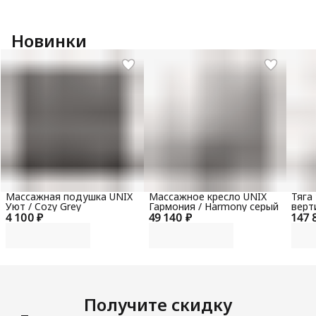
Новинки
Массажная подушка UNIX
Массажное кресло UNIX
Тяга
Уют / Cozy Grey
Гармония / Harmony серый
верт
4 100 ₽
49 140 ₽
147 
гори
100 
Получите скидку