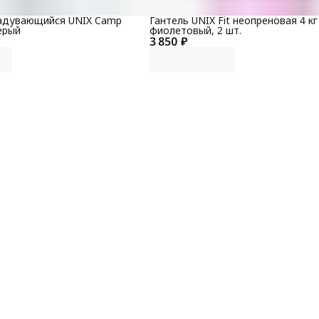
Б
т
адувающийся UNIX Camp
Гантель UNIX Fit неопреновая 4 кг
с
ерый
фиолетовый, 2 шт.
С
м
3 850 ₽
ф
К
у
К
Р