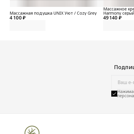
Массажное кре
Массажная подушка UNIX Уют / Cozy Grey
Harmony серы
4 100 ₽
49 140 ₽
Подпиш
Нажимая
персона