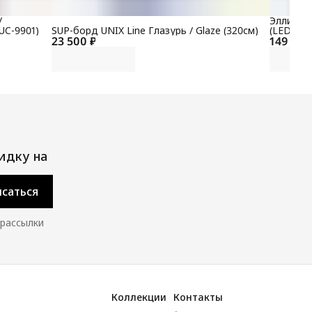
/
Эллиптич
UC-9901)
SUP-борд UNIX Line Глазурь / Glaze (320см)
(LED) P
23 500 ₽
149 700
идку на
саться
 рассылки
Коллекции
Контакты