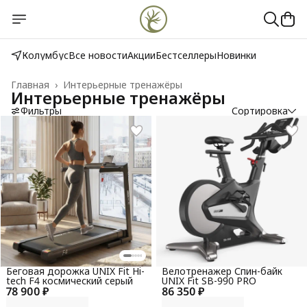
Колумбус
Все новости
Акции
Бестселлеры
Новинки
Главная
›
Интерьерные тренажёры
Интерьерные тренажёры
Фильтры
Сортировка
Беговая дорожка UNIX Fit Hi-
Велотренажер Спин-байк
tech F4 космический серый
UNIX Fit SB-990 PRO
78 900 ₽
86 350 ₽