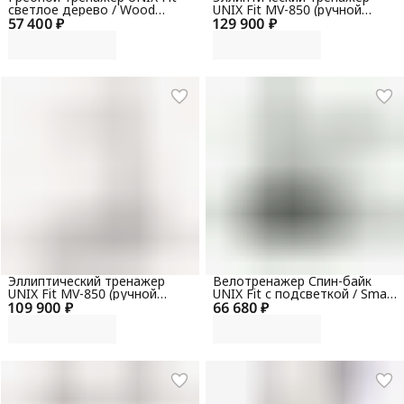
светлое дерево / Wood
UNIX Fit MV-850 (ручной
57 400 ₽
Rower Light
129 900 ₽
наклон / Manual Incline)
деревянный
Эллиптический тренажер
Велотренажер Спин-байк
UNIX Fit MV-850 (ручной
UNIX Fit с подсветкой / Smart
109 900 ₽
наклон / Manual Incline)
66 680 ₽
Light 700
зеркальный