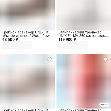
Гребной тренажер UNIX Fit
Эллиптический тренажер
тёмное дерево / Wood Rower
UNIX Fit MV-850 (автонаклон
48 500 ₽
Dark
119 900 ₽
/ Auto Incline) зеркальный
Гребной тренажер UNIX Fit
Эллиптический тренажер