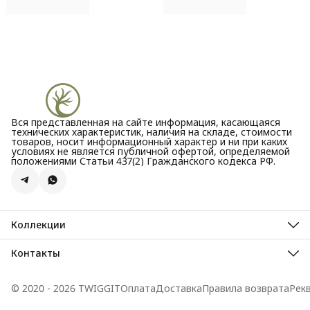
Вся представленная на сайте информация, касающаяся
технических характеристик, наличия на складе, стоимости
товаров, носит информационный характер и ни при каких
условиях не является публичной офертой, определяемой
положениями Статьи 437(2) Гражданского кодекса РФ.
Коллекции
Все новости
Акции
Контакты
Бестселлеры
Адрес
Новинки
Велозаводская улица, 5
© 2020 - 2026 TWIGGIT
Оплата
Доставка
Правила возврата
Рек
Телефон
8 (995) 099-30-44
Режим работы