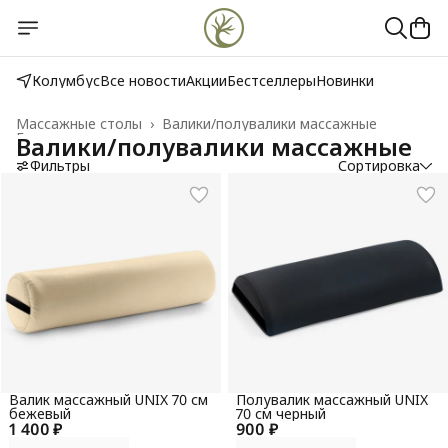
Колумбус
Все новости
Акции
Бестселлеры
Новинки
Массажные столы
›
Валики/полувалики массажные
Главная
›
Валики/полувалики массажные
Фильтры
Сортировка
Валик массажный UNIX 70 см
Полувалик массажный UNIX
бежевый
70 см черный
1 400 ₽
900 ₽