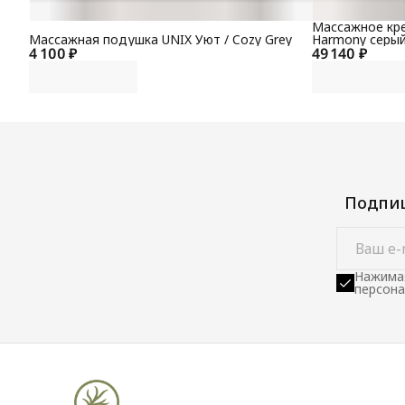
Массажное кре
Массажная подушка UNIX Уют / Cozy Grey
Harmony серы
4 100 ₽
49 140 ₽
Подпиш
Нажимая
персона