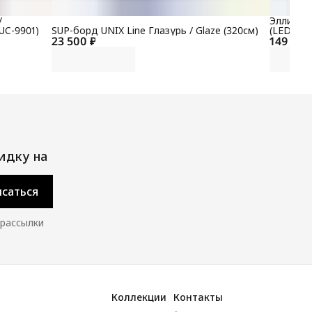
/
Эллиптич
UC-9901)
SUP-борд UNIX Line Глазурь / Glaze (320см)
(LED) P
23 500 ₽
149 700
идку на
саться
 рассылки
Коллекции
Контакты