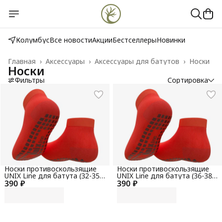
Колумбус
Все новости
Акции
Бестселлеры
Новинки
Главная
›
Аксессуары
›
Аксессуары для батутов
›
Носки
Носки
Фильтры
Сортировка
Носки противоскользящие
Носки противоскользящие
UNIX Line для батута (32-35
UNIX Line для батута (36-38
390 ₽
RU / 20-22 см)
390 ₽
RU / 22-24 см)