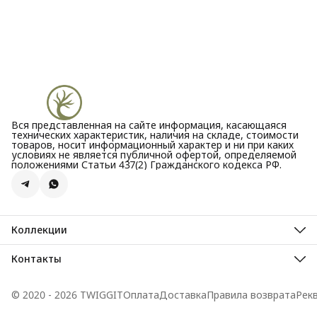
Вся представленная на сайте информация, касающаяся
технических характеристик, наличия на складе, стоимости
товаров, носит информационный характер и ни при каких
условиях не является публичной офертой, определяемой
положениями Статьи 437(2) Гражданского кодекса РФ.
Коллекции
Все новости
Акции
Контакты
Бестселлеры
Адрес
Новинки
Велозаводская улица, 5
© 2020 - 2026 TWIGGIT
Оплата
Доставка
Правила возврата
Рек
Телефон
8 (995) 099-30-44
Режим работы