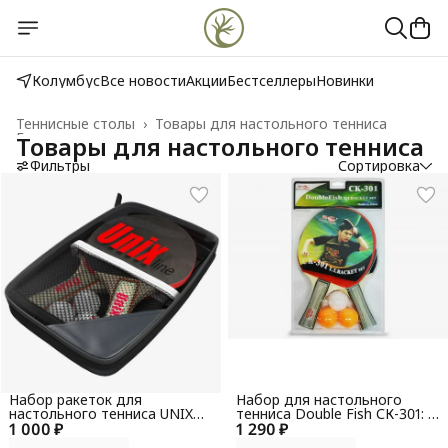
Колумбус
Все новости
Акции
Бестселлеры
Новинки
Теннисные столы
›
Товары для настольного тенниса
Главная
›
Товары для настольного тенниса
Фильтры
Сортировка
Набор ракеток для
Набор для настольного
настольного тенниса UNIX
тенниса Double Fish СК-301: 2
1 000 ₽
Line
1 290 ₽
ракетки, 3 мяча