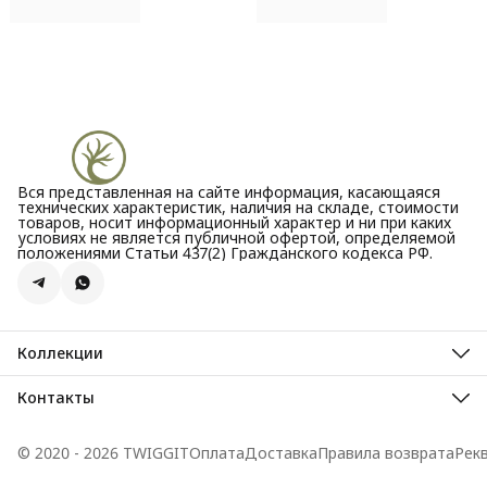
Вся представленная на сайте информация, касающаяся
технических характеристик, наличия на складе, стоимости
товаров, носит информационный характер и ни при каких
условиях не является публичной офертой, определяемой
положениями Статьи 437(2) Гражданского кодекса РФ.
Коллекции
Все новости
Акции
Контакты
Бестселлеры
Адрес
Новинки
Велозаводская улица, 5
© 2020 - 2026 TWIGGIT
Оплата
Доставка
Правила возврата
Рек
Телефон
8 (995) 099-30-44
Режим работы