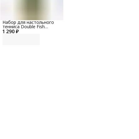
Набор для настольного
тенниса Double Fish
1 290 ₽
СК-301: 2 ракетки, 3 мяча