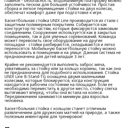
главное - безопасность. Водоналивную платформу можно
заполнить песком для большей устойчивости. Простая
сборка и легкое перемещение стойки на двух колесах,
обеспечат комфорт даже при подготовке к игре.
Баскетбольная стойка UNIX Line производится из стали с
защитным полимерным покрытием. Собирается как
конструктор по частям, которые фиксируются замковым
соединением. Сооружение используется как в закрытых
помещениях, так и для уличных соревнований. Команда
может перевозить свое оборудование на другие
площадки - стойки разбираются, складываются и легко
переносятся. Мобильную баскетбольную стойку можно
использовать в помещении и на улице. Данная система не
предназначена для детей младше 3 лет.
Крайне не рекомендуется выполнять заброс мяча,
ухватившись за стойку или за кольцо корзины, так как она
не предназначена для подобного использования. Стойка
UNIX Line B-Stand-TG оснащена двумя маленькими
колесами, которые блокируются, когда конструкция
находится в рабочем состоянии на площадке. Если ее
необходимо переместить в другое место, стойку слегка
вытягивают вперед, чтобы она встала на колеса.
Передвижением занимаются минимум два взрослых
человека.
Баскетбольная стойка с кольцом станет отличным
развлечением для дружеских матчей на природе, а также
полезным инвентарем для тренировок!