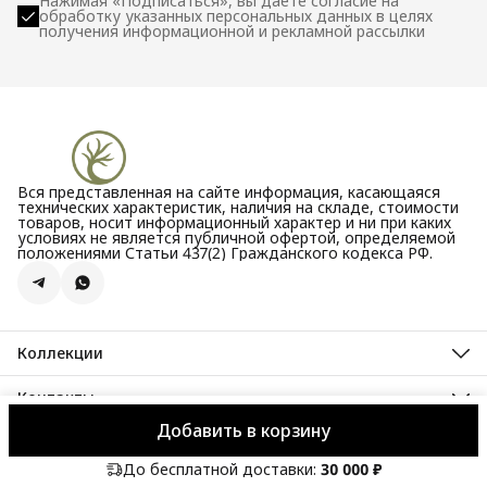
Нажимая «Подписаться», вы даете согласие на
обработку указанных персональных данных в целях
получения информационной и рекламной рассылки
Вся представленная на сайте информация, касающаяся
технических характеристик, наличия на складе, стоимости
товаров, носит информационный характер и ни при каких
условиях не является публичной офертой, определяемой
положениями Статьи 437(2) Гражданского кодекса РФ.
Коллекции
Все новости
Акции
Контакты
Бестселлеры
Адрес
Новинки
Добавить в корзину
Велозаводская улица, 5
© 2020 - 2026 TWIGGIT
Оплата
Доставка
Правила возврата
Рек
Телефон
8 (995) 099-30-44
До бесплатной доставки:
30 000 ₽
Режим работы