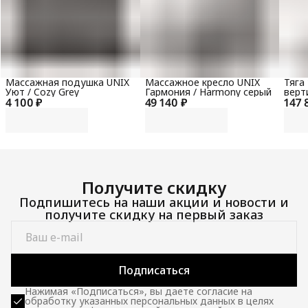
Массажная подушка UNIX
Массажное кресло UNIX
Тяга
Уют / Cozy Grey
Гармония / Harmony серый
верт
4 100 ₽
49 140 ₽
147 
гори
100 
Получите скидку
Подпишитесь на наши акции и новости и
получите скидку на первый заказ
Подписаться
Нажимая «Подписаться», вы даете согласие на
обработку указанных персональных данных в целях