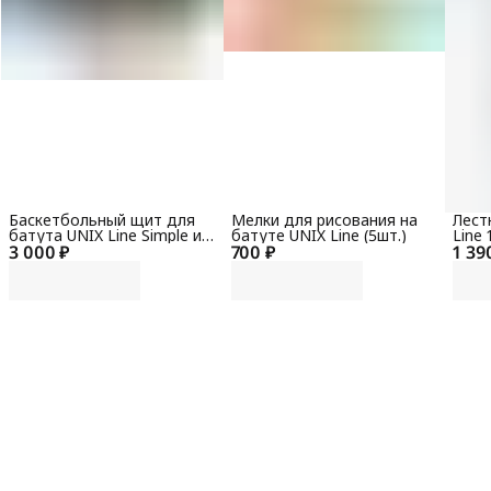
Баскетбольный щит для
Мелки для рисования на
Лест
батута UNIX Line Simple и
батуте UNIX Line (5шт.)
Line 
3 000 ₽
Классик / Classic
700 ₽
1 39
488 