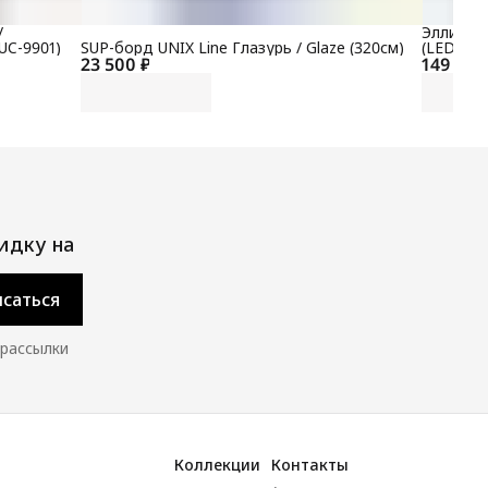
/
Эллиптич
UC-9901)
SUP-борд UNIX Line Глазурь / Glaze (320см)
(LED) P
23 500 ₽
149 700
идку на
саться
 рассылки
Коллекции
Контакты