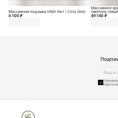
Массажное кре
Массажная подушка UNIX Уют / Cozy Grey
Harmony серы
4 100 ₽
49 140 ₽
Подпиш
Нажимая
персона