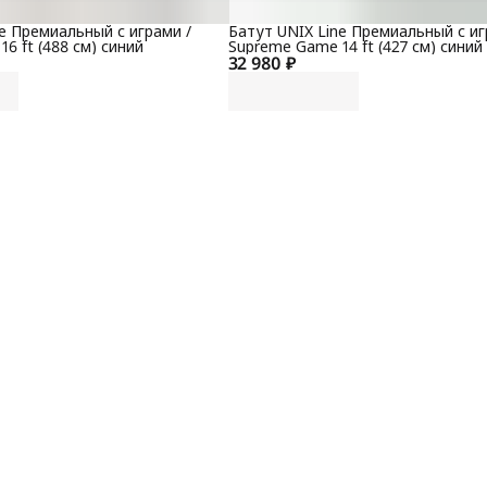
к
e Премиальный с играми /
Батут UNIX Line Премиальный с иг
М
К
6 ft (488 см) синий
Supreme Game 14 ft (427 см) синий
д
32 980 ₽
Г
п
о
к
п
С
с
в
п
я
(
Г
Г
З
п
С
т
с
г
К
ф
г
(
И
В
S
к
д
п
с
п
м