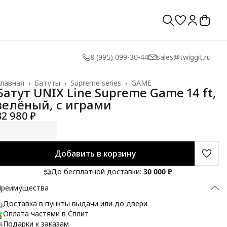
8 (995) 099-30-44
sales@twiggit.ru
лавная
›
Батуты
›
Supreme series
›
GAME
Батут UNIX Line Supreme Game 14 ft,
зелёный, с играми
32 980 ₽
Добавить в корзину
До бесплатной доставки:
30 000 ₽
Преимущества
Доставка в пункты выдачи или до двери
Оплата частями в Сплит
Подарки к заказам