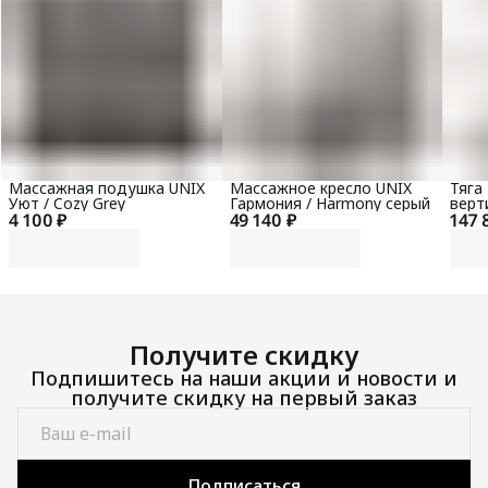
Массажная подушка UNIX
Массажное кресло UNIX
Тяга
Уют / Cozy Grey
Гармония / Harmony серый
верт
4 100 ₽
49 140 ₽
147 
гори
100 
Получите скидку
Подпишитесь на наши акции и новости и
получите скидку на первый заказ
Подписаться