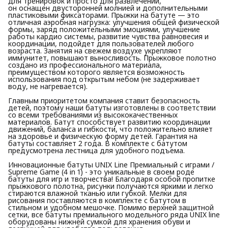
для тренировок и просто для развлечений,
он оснащен двусторонней молнией и дополнительными
пластиковыми фиксаторами. Прыжки на батуте — это
отличная аэробная нагрузка: улучшения общей физической
формы, заряд положительными эмоциями, улучшение
работы кардио системы, развитие чувства равновесия и
координации, подойдет для пользователей любого
возраста. Занятия на свежем воздухе укрепляют
иммунитет, повышают выносливость. Прыжковое полотно
создано из профессионального материала,
преимуществом которого является возможность
использования под открытым небом (не задерживает
воду, не нагревается).
Главным приоритетом компания ставит безопасность
детей, поэтому наши батуты изготовлены в соответствии
со всеми требованиями из высококачественных
материалов. Батут способствует развитию координации
движений, баланса и гибкости, что положительно влияет
на здоровье и физическую форму детей. Гарантия на
батуты составляет 2 года. В комплекте с батутом
предусмотрена лестница для удобного подъема.
Инновационные батуты UNIX Line Премиальный с играми /
Supreme Game (4 in 1) - это уникальные в своем роде
батуты для игр и творчества! Благодаря особой пропитке
прыжкового полотна, рисунки получаются яркими и легко
стираются влажной тканью или губкой. Мелки для
рисования поставляются в комплекте с батутом в
стильном и удобном мешочке. Помимо верхней защитной
сетки, все батуты премиального модельного ряда UNIX line
оборудованы нижней сумкой для хранения обуви и