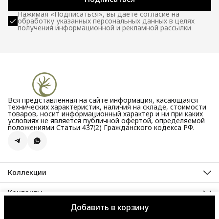
Нажимая «Подписаться», вы даете согласие на
обработку указанных персональных данных в целях
получения информационной и рекламной рассылки
Вся представленная на сайте информация, касающаяся
технических характеристик, наличия на складе, стоимости
товаров, носит информационный характер и ни при каких
условиях не является публичной офертой, определяемой
положениями Статьи 437(2) Гражданского кодекса РФ.
Коллекции
Все новости
Акции
Контакты
Бестселлеры
Адрес
Новинки
Добавить в корзину
Велозаводская улица, 5
© 2020 - 2026 TWIGGIT
Оплата
Доставка
Правила возврата
Рек
Телефон