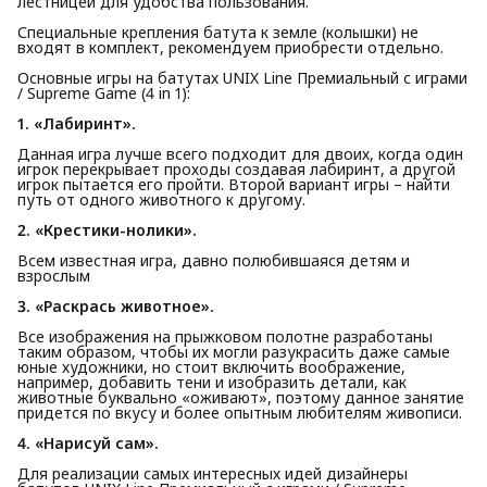
лестницей для удобства пользования.
Специальные крепления батута к земле (колышки) не
входят в комплект, рекомендуем приобрести отдельно.
Основные игры на батутах UNIX Line Премиальный с играми
/ Supreme Game (4 in 1):
1. «Лабиринт».
Данная игра лучше всего подходит для двоих, когда один
игрок перекрывает проходы создавая лабиринт, а другой
игрок пытается его пройти. Второй вариант игры – найти
путь от одного животного к другому.
2. «Крестики-нолики».
Всем известная игра, давно полюбившаяся детям и
взрослым
3. «Раскрась животное».
Все изображения на прыжковом полотне разработаны
таким образом, чтобы их могли разукрасить даже самые
юные художники, но стоит включить воображение,
например, добавить тени и изобразить детали, как
животные буквально «оживают», поэтому данное занятие
придется по вкусу и более опытным любителям живописи.
4. «Нарисуй сам».
Для реализации самых интересных идей дизайнеры