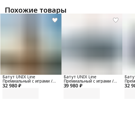
Похожие товары
Батут UNIX Line
Батут UNIX Line
Бату
Премиальный с играми /
Премиальный с играми /
Прем
32 980 ₽
Supreme Game 14 ft (427
39 980 ₽
Supreme Game 16 ft (488
32 9
Supr
см) зеленый
см) синий
см) 