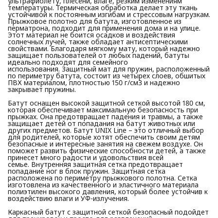
ультрафиолету, плесени, влаге, резким изменениям
температуры. Термическая обработка делает эту ткань
устойчивой к постоянным изгибам и стрессовым нагрузкам.
Прыжковое полотно для батута, изготовленное из
перматрона, подходит для применения дома и на улице.
Этот материал не боится осадков и воздействия
солнечных лучей, также обладает антисептическими
свойствами. Благодаря мягкому мату, который надежно
защищает пользователей от любых падений, батуты
идеально подходят для семейного
использования. Защитный мат для пружин, расположенный
по периметру батута, состоит из четырех слоев, обшитых
ПВХ материалом, плотностью 150 г/см3 и надежно
закрывает пружины.
Батут оснащен высокой защитной сеткой высотой 180 см,
которая обеспечивает максимальную безопасность при
прыжках. Она предотвращает падения и травмы, а также
защищает детей от попадания на батут животных или
других предметов. Батут UNIX Line – это отличный выбор
для родителей, которые хотят обеспечить своим детям
безопасные и интересные занятия на свежем воздухе. Он
поможет развить физические способности детей, а также
принесет много радости и удовольствия всей
семье. Внутренняя защитная сетка предотвращает
попадание ног в блок пружин. Защитная сетка
расположена по периметру прыжкового полотна. Сетка
изготовлена из качественного и эластичного материала
полиэтилен высокого давления, который более устойчив к
воздействию влаги и УФ-излучения.
Каркасный батут с защитной сеткой безопасный подойдет