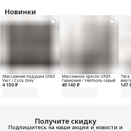
Новинки
Массажная подушка UNIX
Массажное кресло UNIX
Тяга
Уют / Cozy Grey
Гармония / Harmony серый
верт
4 100 ₽
49 140 ₽
147 
гори
100 
Получите скидку
Подпишитесь на наши акции и новости и