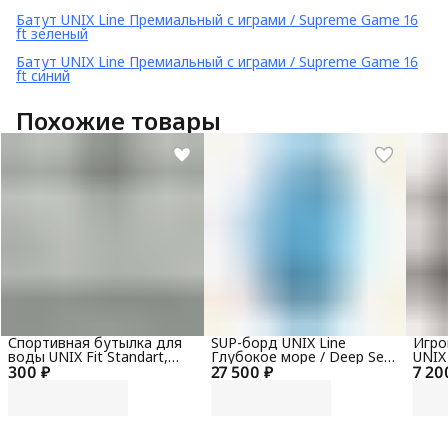
Батут UNIX Line Премиальный с играми / Supreme Game 16
ft зеленый
Батут UNIX Line Премиальный с играми / Supreme Game 16
ft синий
Похожие товары
Спортивная бутылка для
SUP-борд UNIX Line
Игро
воды UNIX Fit Standart,
Глубокое море / Deep Sea
UNIX
300 ₽
600 мл, черный
27 500 ₽
(320 см) + сиденье
7 20
Аэро