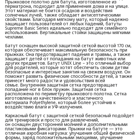
Прыжковое полотно для батута, изготовленное из
перматрона, подходит для применения дома и на улице.
Этот материал не боится осадков и воздействия
солнечных лучей, также обладает антисептическими
свойствами. Благодаря мягкому мату, который надежно
защищает пользователей от любых падений, батуты
Supreme Basic Series идеально подходят для семейного
использования. Вертикальные стойки защищены мягкими
чехлами.
Батут оснащен высокой защитной сеткой высотой 170 см,
которая обеспечивает максимальную безопасность при
прыжках. Она предотвращает падения и травмы, а также
защищает детей от попадания на батут животных или
других предметов. Батут UNIX Line – это отличный выбор
для родителей, которые хотят обеспечить своим детям
безопасные и интересные занятия на свежем воздухе. Он
поможет развить физические способности детей, а также
принесет много радости и удовольствия всей
семье. Внутренняя защитная сетка предотвращает
попадание ног в блок пружин. Защитная сетка
расположена по периметру прыжкового полотна. Сетка
изготовлена из качественного и эластичного
материала Polyethylene, который более устойчив к
воздействию влаги и УФ-излучения.
Каркасный батут с защитной сеткой безопасный подойдет
для тренировок и просто для развлечений,
он оснащен двусторонней молнией и дополнительными
пластиковыми фиксаторами. Прыжки на батуте — это
отличная аэробная нагрузка: улучшения общей физической
формы, заряд положительными эмоциями, улучшение