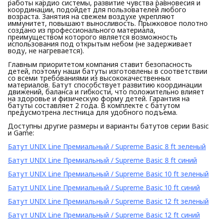
работы кардио системы, развитие чувства равновесия и
координации, подойдет для пользователей любого
возраста. Занятия на свежем воздухе укрепляют
иммунитет, повышают выносливость. Прыжковое полотно
создано из профессионального материала,
преимуществом которого является возможность
использования под открытым небом (не задерживает
воду, не нагревается).
Главным приоритетом компания ставит безопасность
детей, поэтому наши батуты изготовлены в соответствии
со всеми требованиями из высококачественных
материалов. Батут способствует развитию координации
движений, баланса и гибкости, что положительно влияет
на здоровье и физическую форму детей. Гарантия на
батуты составляет 2 года. В комплекте с батутом
предусмотрена лестница для удобного подъема.
Доступны другие размеры и варианты батутов серии Basic
и Game:
Батут UNIX Line Премиальный / Supreme Basic 8 ft зеленый
Батут UNIX Line Премиальный / Supreme Basic 8 ft синий
Батут UNIX Line Премиальный / Supreme Basic 10 ft зеленый
Батут UNIX Line Премиальный / Supreme Basic 10 ft синий
Батут UNIX Line Премиальный / Supreme Basic 12 ft зеленый
Батут UNIX Line Премиальный / Supreme Basic 12 ft синий