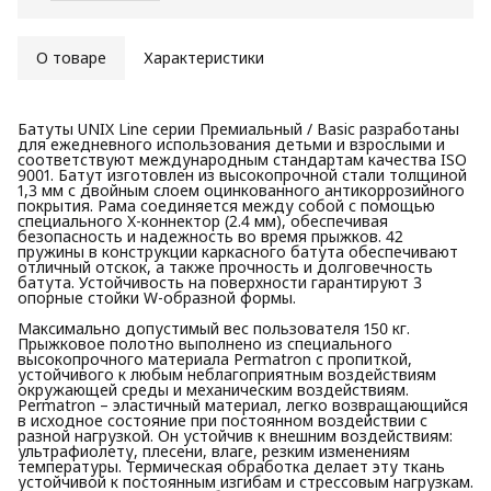
О товаре
Характеристики
Батуты UNIX Line серии Премиальный / Basic разработаны
для ежедневного использования детьми и взрослыми и
соответствуют международным стандартам качества ISO
9001. Батут изготовлен из высокопрочной стали толщиной
1,3 мм с двойным слоем оцинкованного антикоррозийного
покрытия. Рама соединяется между собой с помощью
специального X-коннектор (2.4 мм), обеспечивая
безопасность и надежность во время прыжков. 42
пружины в конструкции каркасного батута обеспечивают
отличный отскок, а также прочность и долговечность
батута. Устойчивость на поверхности гарантируют 3
опорные стойки W-образной формы.
Максимально допустимый вес пользователя 150 кг.
Прыжковое полотно выполнено из специального
высокопрочного материала Permatron с пропиткой,
устойчивого к любым неблагоприятным воздействиям
окружающей среды и механическим воздействиям.
Permatron – эластичный материал, легко возвращающийся
в исходное состояние при постоянном воздействии с
разной нагрузкой. Он устойчив к внешним воздействиям:
ультрафиолету, плесени, влаге, резким изменениям
температуры. Термическая обработка делает эту ткань
устойчивой к постоянным изгибам и стрессовым нагрузкам.