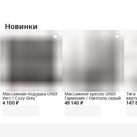
Новинки
Массажная подушка UNIX
Массажное кресло UNIX
Тяга
Уют / Cozy Grey
Гармония / Harmony серый
верт
4 100 ₽
49 140 ₽
147 
гори
100 