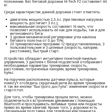
положении. Вес беговой дорожки Hi-Tech F2 составляет 44
кг.
Среди характеристик данной дорожки стоит отметить:
двигатель мощностью 2,5 л.с. (при пиковых нагрузках
мощность достигает 3 л.с.);
максимальная скорость составляет 16 км/ч, что
позволяет использовать её как для ходьбы, так и для
интенсивного бега;
3 уровня механической регулировки угла наклона
бегового полотна от 0 до 15%;
20 тренировочных программ: 12 предустановленных, 3
пользовательские и 3 целевые (скорость, калории,
расстояние), быстрый старт.
Устройство обладает интуитивно понятной панелью
управления, 3 дисплея с белой подсветкой отображают
необходимые параметры тренировки: скорость,
расстояние, потраченные калории, время тренировки,
пульс.
На поручнях расположены датчики пульса, которые
помогут отследить сердечный ритм во время тренировки.
А так же кнопки "быстрого доступа": изменение скорости и
старт/стоп.
Для того, чтобы тренировка прошла легко, можно
подключиться к встроенным динамикам с помощью
Bluetooth и прослушивать любимые треки или подкасты
прямо во время занятий. Кроме того, у дорожки есть
специальная подставка для телефона или планшета.