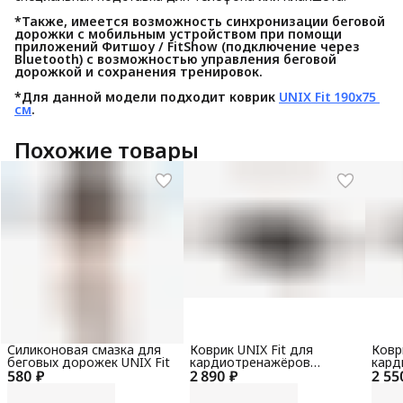
*Также, имеется возможность синхронизации беговой 
дорожки с мобильным устройством при помощи 
приложений Фитшоу /
FitShow (подключение через 
Bluetooth)
с возможностью управления беговой 
дорожкой и сохранения тренировок.
*Для данной модели подходит коврик 
UNIX Fit 190x75 
см
.
Похожие товары
Силиконовая смазка для
Коврик UNIX Fit для
Ковр
беговых дорожек UNIX Fit
кардиотренажёров
кард
580 ₽
2 890 ₽
150x90x0,6 см
2 55
130x