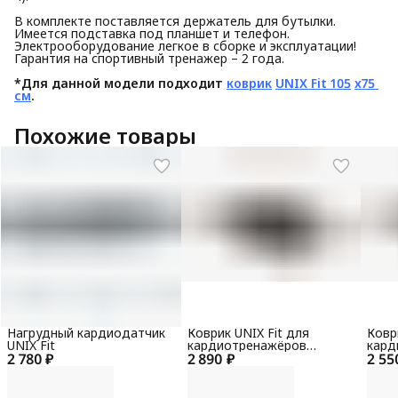
В комплекте поставляется держатель для бутылки.
Имеется подставка под планшет и телефон.
Электрооборудование легкое в сборке и эксплуатации!
Гарантия на спортивный тренажер – 2 года.
*Для данной модели подходит 
коврик
UNIX Fit 105
x75 
см
.
Похожие товары
Нагрудный кардиодатчик
Коврик UNIX Fit для
Ковр
UNIX Fit
кардиотренажёров
кард
2 780 ₽
2 890 ₽
150x90x0,6 см
2 55
130x