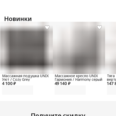
Новинки
Массажная подушка UNIX
Массажное кресло UNIX
Тяга
Уют / Cozy Grey
Гармония / Harmony серый
верт
4 100 ₽
49 140 ₽
147 
гори
100 
Получите скидку