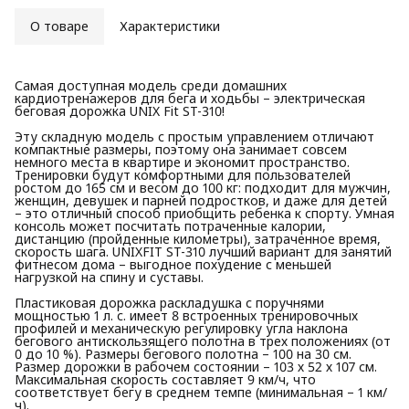
О товаре
Характеристики
Самая доступная модель среди домашних
кардиотренажеров для бега и ходьбы – электрическая
беговая дорожка UNIX Fit ST-310!
Эту складную модель с простым управлением отличают
компактные размеры, поэтому она занимает совсем
немного места в квартире и экономит пространство.
Тренировки будут комфортными для пользователей
ростом до 165 см и весом до 100 кг: подходит для мужчин,
женщин, девушек и парней подростков, и даже для детей
– это отличный способ приобщить ребенка к спорту. Умная
консоль может посчитать потраченные калории,
дистанцию (пройденные километры), затраченное время,
скорость шага. UNIXFIT ST-310 лучший вариант для занятий
фитнесом дома – выгодное похудение с меньшей
нагрузкой на спину и суставы.
Пластиковая дорожка раскладушка с поручнями
мощностью 1 л. с. имеет 8 встроенных тренировочных
профилей и механическую регулировку угла наклона
бегового антискользящего полотна в трех положениях (от
0 до 10 %). Размеры бегового полотна – 100 на 30 см.
Размер дорожки в рабочем состоянии – 103 х 52 х 107 см.
Максимальная скорость составляет 9 км/ч, что
соответствует бегу в среднем темпе (минимальная – 1 км/
ч).