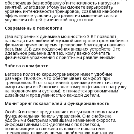
обеспечивая разнообразную интенсивность нагрузки и
занятий. Благодаря этому вы сможете варьировать
уровень интенсивности тренировок, создавая наиболее
эффективные условия для развития мышечной силы и
улучшения общей физической подготовки.
Современные технологии
Два встроенных динамика мощностью 3 Вт позволят
наслаждаться любимой музыкой или просмотром любимых
фильмов прямо во время тренировки благодаря наличию
разъёма USB для подключения внешних устройств. Это
идеальное решение для тех, кому важно сочетать
физические упражнения с приятными развлечениями!
Забота о комфорте
Беговое полотно кардиотренажера имеет удобные
размеры 110х40см, что обеспечивает комфорт при
тренировках. Этот спортивный тренажер имеет систему
амортизации из 8 плоских эластомеров (снижают нагрузку
на позвоночник и суставы), отличается эргономичным
дизайном и продуманностью каждой детали.
Мониторинг показателей и функциональность
Особый интерес представляет интуитивно понятная и
функциональная панель управления. Она снабжена
удобными быстрыми клавишами изменения скорости,
информативным LCD-дисплеем с подсветкой,
позволяющим отслеживать важные показатели
тренировки, включая время, пройденную дистанцию,