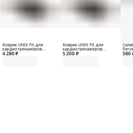
Коврик UNIX Fit для
Коврик UNIX Fit для
Сили
кардиотренажёров
кардиотренажёров
бего
4 280 ₽
200x100x0,6 см
5 200 ₽
220x110x0,6 см
580 