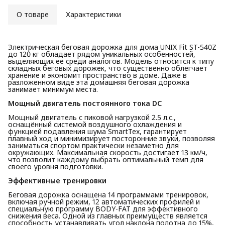
О товаре
Характеристики
Электрическая беговая дорожка для дома UNIX Fit ST-540Z
до 120 кг обладает рядом уникальных особенностей,
выделяющих её среди аналогов. Модель относится к типу
складных беговых дорожек, что существенно облегчает
хранение и экономит пространство в доме. Даже в
разложенном виде эта домашняя беговая дорожка
занимает минимум места.
Мощный двигатель постоянного тока DC
Мощный двигатель с пиковой нагрузкой 2.5 л.с.,
оснащённый системой воздушного охлаждения и
функцией подавления шума SmartTex, гарантирует
плавный ход и минимизирует посторонние звуки, позволяя
заниматься спортом практически незаметно для
окружающих. Максимальная скорость достигает 13 км/ч,
что позволит каждому выбрать оптимальный темп для
своего уровня подготовки.
Эффективные тренировки
Беговая дорожка оснащена 14 программами тренировок,
включая ручной режим, 12 автоматических профилей и
специальную программу BODY-FAT для эффективного
снижения веса. Одной из главных преимуществ является
способность устанавливать угол наклона полотна до 15%,