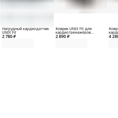
Нагрудный кардиодатчик
Коврик UNIX Fit для
Ковр
UNIX Fit
кардиотренажёров
кард
2 780 ₽
2 890 ₽
150x90x0,6 см
4 28
200x