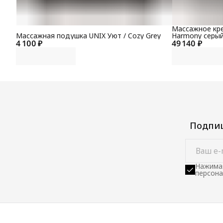
Массажное кре
Массажная подушка UNIX Уют / Cozy Grey
Harmony серы
4 100 ₽
49 140 ₽
Подпиш
Нажимая
персона