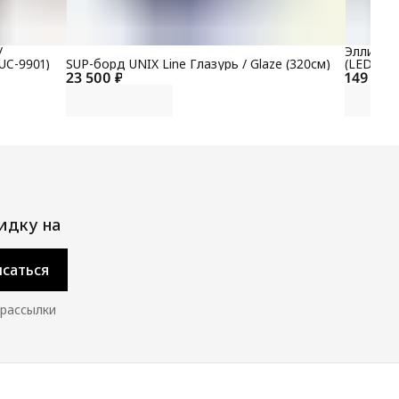
/
Эллиптич
UC-9901)
SUP-борд UNIX Line Глазурь / Glaze (320см)
(LED) P
23 500 ₽
149 700
идку на
саться
 рассылки