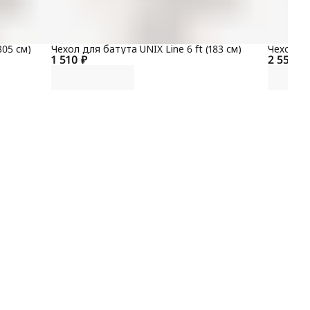
305 см)
Чехол для батута UNIX Line 6 ft (183 см)
Чехол дл
1 510 ₽
2 550 ₽