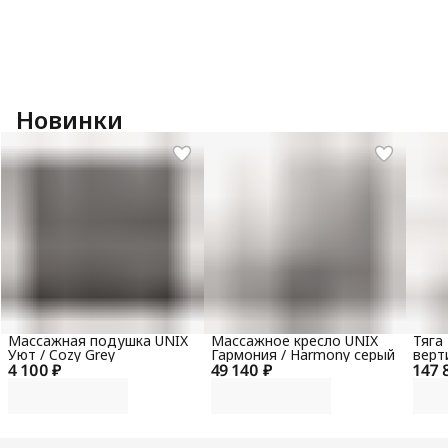
Новинки
Массажная подушка UNIX
Массажное кресло UNIX
Тяга
Уют / Cozy Grey
Гармония / Harmony серый
верт
4 100 ₽
49 140 ₽
147 
гори
100 