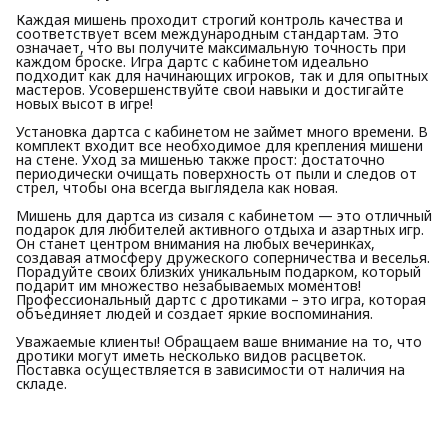
Каждая мишень проходит строгий контроль качества и
соответствует всем международным стандартам. Это
означает, что вы получите максимальную точность при
каждом броске. Игра дартс с кабинетом идеально
подходит как для начинающих игроков, так и для опытных
мастеров. Усовершенствуйте свои навыки и достигайте
новых высот в игре!
Установка дартса с кабинетом не займет много времени. В
комплект входит все необходимое для крепления мишени
на стене. Уход за мишенью также прост: достаточно
периодически очищать поверхность от пыли и следов от
стрел, чтобы она всегда выглядела как новая.
Мишень для дартса из сизаля с кабинетом — это отличный
подарок для любителей активного отдыха и азартных игр.
Он станет центром внимания на любых вечеринках,
создавая атмосферу дружеского соперничества и веселья.
Порадуйте своих близких уникальным подарком, который
подарит им множество незабываемых моментов!
Профессиональный дартс с дротиками – это игра, которая
объединяет людей и создает яркие воспоминания.
Уважаемые клиенты! Обращаем ваше внимание на то, что
дротики могут иметь несколько видов расцветок.
Поставка осуществляется в зависимости от наличия на
складе.