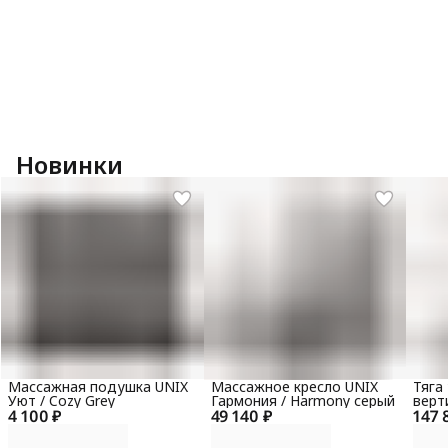
Новинки
Массажная подушка UNIX
Массажное кресло UNIX
Тяга
Уют / Cozy Grey
Гармония / Harmony серый
верт
4 100 ₽
49 140 ₽
147 
гори
100 