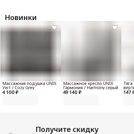
Новинки
Массажная подушка UNIX
Массажное кресло UNIX
Тяга
Уют / Cozy Grey
Гармония / Harmony серый
верт
4 100 ₽
49 140 ₽
147 
гори
100 
Получите скидку