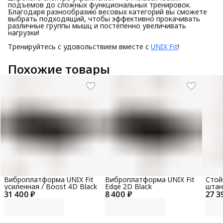
подъемов до сложных функциональных тренировок.
Благодаря разнообразию весовых категорий вы сможете
выбрать подходящий, чтобы эффективно прокачивать
различные группы мышц и постепенно увеличивать
нагрузки!
Тренируйтесь с удовольствием вместе с
UNIX Fit
!
Похожие товары
Виброплатформа UNIX Fit
Виброплатформа UNIX Fit
Стой
усиленная / Boost 4D Black
Edge 2D Black
штанг
31 400 ₽
8 400 ₽
27 3
PRO (