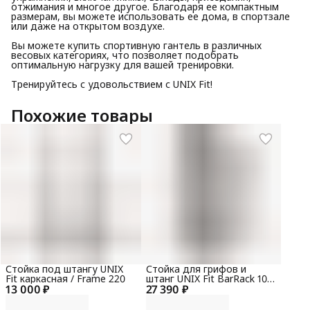
отжимания и многое другое. Благодаря ее компактным
размерам, вы можете использовать ее дома, в спортзале
или даже на открытом воздухе.
Вы можете купить спортивную гантель в различных
весовых категориях, что позволяет подобрать
оптимальную нагрузку для вашей тренировки.
Тренируйтесь с удовольствием с UNIX Fit!
Похожие товары
Стойка под штангу UNIX
Стойка для грифов и
Fit каркасная / Frame 220
штанг UNIX Fit BarRack 10
13 000 ₽
27 390 ₽
PRO (300 кг)