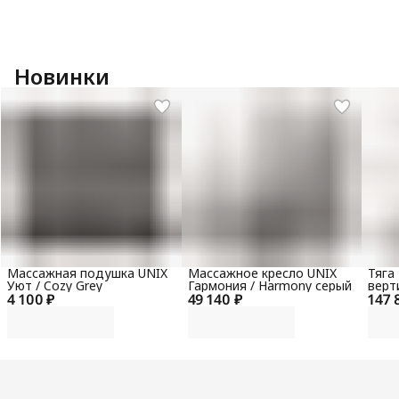
Новинки
Массажная подушка UNIX
Массажное кресло UNIX
Тяга
Уют / Cozy Grey
Гармония / Harmony серый
верт
4 100 ₽
49 140 ₽
147 
гори
100 