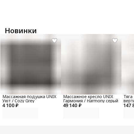
Новинки
Массажная подушка UNIX
Массажное кресло UNIX
Тяга
Уют / Cozy Grey
Гармония / Harmony серый
верт
4 100 ₽
49 140 ₽
147 
гори
100 