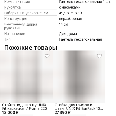
Комплектация
Гантель гексагональная 1 шт.
Рукоятка
с насечками
Габариты в упаковке, см
45,5 х 25 х 19
Конструкция
неразборная
Внутренняя длина
14 см
рукоятки
Назначение
Для дома
Тип
Гантель гексагональная
Похожие товары
Стойка под штангу UNIX
Стойка для грифов и
Fit каркасная / Frame 220
штанг UNIX Fit BarRack 10
13 000 ₽
27 390 ₽
PRO (300 кг)