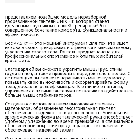
Представляем новейшую модель неразборной
прорезиненной гантели UNIX Fit, которая станет
идеальным спутником в вашей тренировке! Это
совершенное сочетание комфорта, функциональности и
эффективности.
Вес 47,5 кг — это мощный инструмент для тех, кто ищет
вызова в своих тренировках и стремится к максимальному
укреплению своего тела. Гантель предназначена для
профессиональных спортсменов и опытных любителей
кросс-фита.
Благодаря ей вы сможете укрепить мышцы рук, спины,
груди и плеч, а также привести в порядок тело в целом. С
ее помощью вы сможете наращивать мышечную массу,
повышать свою выносливость и скорректировать форму
тела, добавляя рельеф мышцам. В отличие от штанги,
упражнения с литыми гантелями позволяют задействовать
больше мышц стабилизаторов.
Созданная с использованием высококачественных
материалов, обрезиненная гексагональная гантеля
обеспечивает надежность и долговечность. Уникальная
эргономическая форма металлической ручки способствует
удобному удержанию во время тренировки, а специальное
обрезиненное покрытие предотвращает скольжение и
обеспечивает надежный захват.
Она идеально подходит для широкого спектра