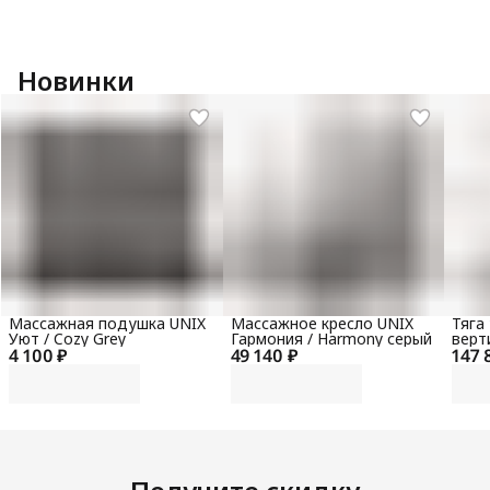
Новинки
Массажная подушка UNIX
Массажное кресло UNIX
Тяга
Уют / Cozy Grey
Гармония / Harmony серый
верт
4 100 ₽
49 140 ₽
147 
гори
100 