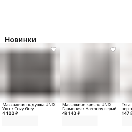
Новинки
Массажная подушка UNIX
Массажное кресло UNIX
Тяга
Уют / Cozy Grey
Гармония / Harmony серый
верт
4 100 ₽
49 140 ₽
147 
гори
100 