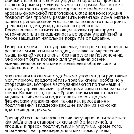
обивки с наполнителем из упругого поролона, прочной
стальной раме и регулируемым платформам. Вы сможете
легко настроить тренажёр под свои потребности и
уровень физической подготовки. Складная конструкция
позволит без проблем разместить инвентарь дома. Мягкие
валики с регулировкой угла наклона позволяют настроить
тренажёр под индивидуальные потребности.
Прорезиненные антискользящие ножки гарантируют
устойчивость и неподвижность во время упражнений, а
также защищает напольное покрытие от царапин.
Гиперэкстензия — это упражнение, которое направлено на
развитие мышц спины и ягодиц, а также на укрепление
мышц нижней части спины, без нагрузки на позвоночник.
Оно может быть полезно для улучшения осанки,
уменьшения боли в спине и повышения общей силы и
стабильности тела.
Упражнения на скамье с удобными упорами для рук также
могут помочь предотвратить травмы спины, особенно у
спортсменов, которые часто занимаются подъемами и
другими упражнениями, требующими силы в нижней части
спины. Кроме того, тренажёр для спины может помочь
улучшить гибкость и подготовить тело к другим
физическим упражнениям, таким как приседания и
подтягивания. ПОддерживающие валики из эко-кожи,
адаптеры для дисков.
Тренируйтесь на гиперэкстензии регулярно, и вы заметите,
как ваша спина становится сильной и эластичной, а
ягодицы и пресс - подтянутыми и упругими. Кроме того,
упражнения на тренажере для спины помогут вам