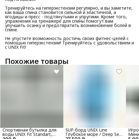
Тренируйтесь на гиперэкстензии регулярно, и вы заметите,
как ваша спина становится сильной и эластичной, а
ягодицы и пресс - подтянутыми и упругими. Кроме того,
упражнения на тренажере для спины помогут вам
улучшить осанку и предотвратить возникновение болей в
спине.
Не упустите возможность достичь своих фитнес-целей с
помощью гиперэкстензии! Тренируйтесь с удовольствием и
с UNIX Fit!
Похожие товары
Спортивная бутылка для
SUP-борд UNIX Line
Игро
воды UNIX Fit Standart,
Глубокое море / Deep Sea
Мини
300 ₽
600 мл, черный
27 500 ₽
(320 см) + сиденье
5 00
(88х4