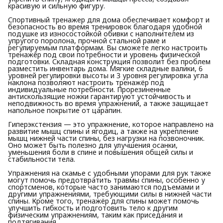
красивую и сильную фигуру.
Спортивный тренажер для дома обеспечивает комфорт и
безопасность во время тренировок благодаря удобной
подушке из износостойкой обивки с наполнителем из
упругого поролона, прочной стальной раме и
регулируемым платформам. Вы сможете легко настроить
тренажёр под свои потребности и уровень физической
подготовки. Складная конструкция позволит без проблем
разместить инвентарь дома. Мягкие складные валики, 6
уровней регулировки высоты и 3 уровня регулировка угла
наклона позволяют настроить тренажёр под
индивидуальные потребности. Прорезиненные
антискользящие ножки гарантируют устойчивость и
неподвижность во время упражнений, а также защищает
напольное покрытие от царапин.
Гиперэкстензия — это упражнение, которое направлено на
развитие мышц спины и ягодиц, а также на укрепление
мышц нижней части спины, без нагрузки на позвоночник.
Оно может быть полезно для улучшения осанки,
уменьшения боли в спине и повышения общей силы и
стабильности тела.
Упражнения на скамье с удобными упорами для рук также
могут помочь предотвратить травмы спины, особенно у
спортсменов, которые часто занимаются подъемами и
другими упражнениями, требующими силы в нижней части
спины. Кроме того, тренажёр для спины может помочь
улучшить гибкость и подготовить тело к другим
физическим упражнениям, таким как приседания и
подтягивания.