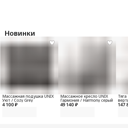
Новинки
Массажная подушка UNIX
Массажное кресло UNIX
Тяга
Уют / Cozy Grey
Гармония / Harmony серый
верт
4 100 ₽
49 140 ₽
147 
гори
100 