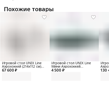
Похожие товары
Игровой стол UNIX Line
Игровой стол UNIX Line
Игро
Аэрохоккей (214х112 cм)
Мини Аэрохоккей
Аэро
67 600 ₽
White
4 500 ₽
настольный (73х40 cм)
130 
Blac