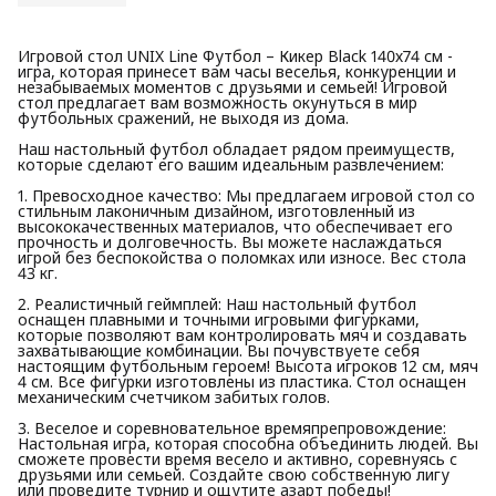
Игровой стол UNIX Line Футбол – Кикер Black 140х74 cм -
игра, которая принесет вам часы веселья, конкуренции и
незабываемых моментов с друзьями и семьей! Игровой
стол предлагает вам возможность окунуться в мир
футбольных сражений, не выходя из дома.
Наш настольный футбол обладает рядом преимуществ,
которые сделают его вашим идеальным развлечением:
1. Превосходное качество: Мы предлагаем игровой стол со
стильным лаконичным дизайном, изготовленный из
высококачественных материалов, что обеспечивает его
прочность и долговечность. Вы можете наслаждаться
игрой без беспокойства о поломках или износе. Вес стола
43 кг.
2. Реалистичный геймплей: Наш настольный футбол
оснащен плавными и точными игровыми фигурками,
которые позволяют вам контролировать мяч и создавать
захватывающие комбинации. Вы почувствуете себя
настоящим футбольным героем! Высота игроков 12 см, мяч
4 см. Все фигурки изготовлены из пластика. Стол оснащен
механическим счетчиком забитых голов.
3. Веселое и соревновательное времяпрепровождение:
Настольная игра, которая способна объединить людей. Вы
сможете провести время весело и активно, соревнуясь с
друзьями или семьей. Создайте свою собственную лигу
или проведите турнир и ощутите азарт победы!