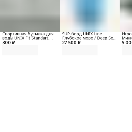
Спортивная бутылка для
SUP-борд UNIX Line
Игро
воды UNIX Fit Standart,
Глубокое море / Deep Sea
Мини
300 ₽
600 мл, черный
27 500 ₽
(320 см) + сиденье
5 00
(88х4