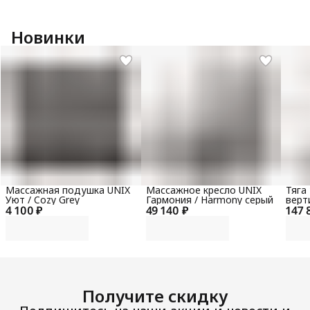
Новинки
Массажная подушка UNIX
Массажное кресло UNIX
Тяга
Уют / Cozy Grey
Гармония / Harmony серый
верт
4 100 ₽
49 140 ₽
147 
гори
100 
Получите скидку