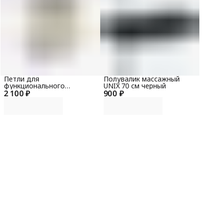
Петли для
Полувалик массажный
функционального
UNIX 70 см черный
2 100 ₽
тренинга UNIX Fit желтые
900 ₽