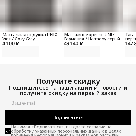
Массажная подушка UNIX
Массажное кресло UNIX
Тяга
Уют / Cozy Grey
Гармония / Harmony серый
верт
4 100 ₽
49 140 ₽
147 
гори
100 
Получите скидку
Подпишитесь на наши акции и новости и
получите скидку на первый заказ
Подписаться
Нажимая «Подписаться», вы даете согласие на
обработку указанных персональных данных в целях
получения информационной и рекламной рассылки