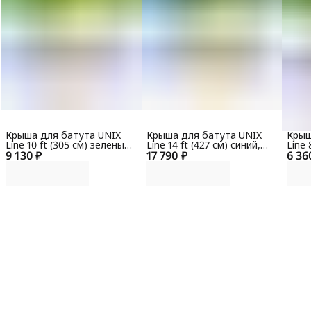
Крыша для батута UNIX
Крыша для батута UNIX
Крыш
Line 10 ft (305 см) зеленый,
Line 14 ft (427 см) синий,
Line 
9 130 ₽
жёлтый
17 790 ₽
жёлтый
6 36
жёл