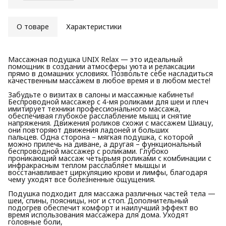
О товаре
Характеристики
Массажная подушка UNIX Relax — это идеальный
помощник в создании атмосферы уюта и релаксации
прямо в домашних условиях. Позвольте себе насладиться
качественным массажем в любое время и в любом месте!
Забудьте о визитах в салоны и массажные кабинеты!
Беспроводной массажер с 4-мя роликами для шеи и плеч
имитирует техники профессионального массажа,
обеспечивая глубокое расслабление мышц и снятие
напряжения. Движения роликов схожи с массажем Шиацу,
они повторяют движения ладоней и больших
пальцев. Одна сторона – мягкая подушка, с которой
можно прилечь на диване, а другая – функциональный
беспроводной массажер с роликами. Глубоко
проникающий массаж четырьмя роликами с комбинации с
инфракрасным теплом расслабляет мышцы и
восстанавливает циркуляцию крови и лимфы, благодаря
чему уходят все болезненные ощущения.
Подушка подходит для массажа различных частей тела —
шеи, спины, поясницы, ног и стоп. Дополнительный
подогрев обеспечит комфорт и наилучший эффект во
время использования массажера для дома. Уходят
головные боли,