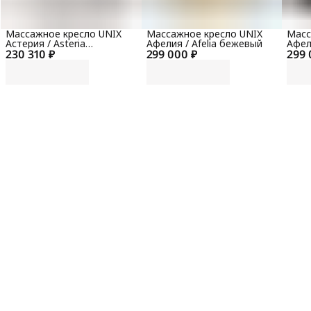
Массажное кресло UNIX
Массажное кресло UNIX
Масс
Астерия / Asteria
Афелия / Afelia бежевый
Афел
230 310 ₽
жемчужный
299 000 ₽
299 