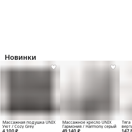
Новинки
Массажная подушка UNIX
Массажное кресло UNIX
Тяга
Уют / Cozy Grey
Гармония / Harmony серый
верт
4 100 ₽
49 140 ₽
147 
гори