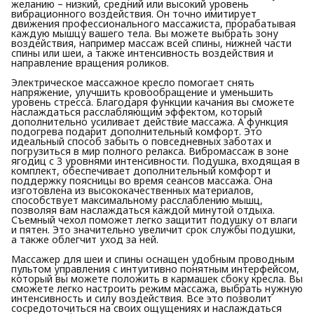
желанию – низкий, средний или высокий уровень
вибрационного воздействия. Он точно имитирует
движения профессионального массажиста, прорабатывая
каждую мышцу вашего тела. Вы можете выбрать зону
воздействия, например массаж всей спины, нижней части
спины или шеи, а также интенсивность воздействия и
направление вращения роликов.
Электрическое массажное кресло помогает снять
напряжение, улучшить кровообращение и уменьшить
уровень стресса. Благодаря функции качания вы сможете
наслаждаться расслабляющим эффектом, который
дополнительно усиливает действие массажа. А функция
подогрева подарит дополнительный комфорт. Это
идеальный способ забыть о повседневных заботах и
погрузиться в мир полного релакса. Вибромассаж в зоне
ягодиц с 3 уровнями интенсивности. Подушка, входящая в
комплект, обеспечивает дополнительный комфорт и
поддержку поясницы во время сеансов массажа. Она
изготовлена из высококачественных материалов,
способствует максимальному расслаблению мышц,
позволяя вам наслаждаться каждой минутой отдыха.
Съемный чехол поможет легко защитит подушку от влаги
и пятен. Это значительно увеличит срок службы подушки,
а также облегчит уход за ней.
Массажер для шеи и спины оснащен удобным проводным
пультом управления с интуитивно понятным интерфейсом,
который вы можете положить в кармашек сбоку кресла. Вы
сможете легко настроить режим массажа, выбрать нужную
интенсивность и силу воздействия. Все это позволит
сосредоточиться на своих ощущениях и наслаждаться