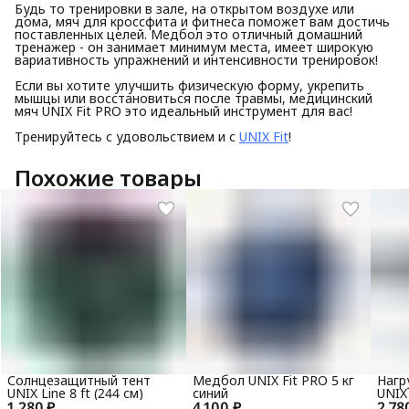
Будь то тренировки в зале, на открытом воздухе или
дома, мяч для кроссфита и фитнеса поможет вам достичь
поставленных целей. Медбол это отличный домашний
тренажер - он занимает минимум места, имеет широкую
вариативность упражнений и интенсивности тренировок!
Если вы хотите улучшить физическую форму, укрепить
мышцы или восстановиться после травмы, медицинский
мяч UNIX Fit PRO это идеальный инструмент для вас!
Тренируйтесь с удовольствием и с
UNIX Fit
!
Похожие товары
Солнцезащитный тент
Медбол UNIX Fit PRO 5 кг
Нагр
UNIX Line 8 ft (244 см)
синий
UNIX 
1 280 ₽
4 100 ₽
2 78