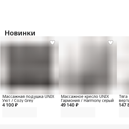
Новинки
Массажная подушка UNIX
Массажное кресло UNIX
Тяга
Уют / Cozy Grey
Гармония / Harmony серый
верт
4 100 ₽
49 140 ₽
147 
гори
100 