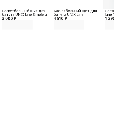
Баскетбольный щит для
Баскетбольный щит для
Лест
батута UNIX Line Simple и
батута UNIX Line
Line 
3 000 ₽
Классик / Classic
4 510 ₽
1 39
488 