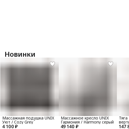
Новинки
Массажная подушка UNIX
Массажное кресло UNIX
Тяга
Уют / Cozy Grey
Гармония / Harmony серый
верт
4 100 ₽
49 140 ₽
147 
гори