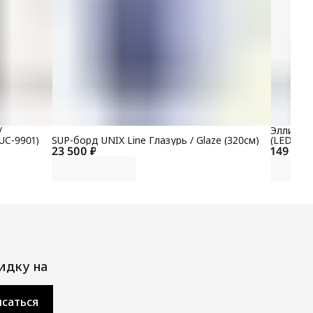
/
Эллиптич
UC-9901)
SUP-борд UNIX Line Глазурь / Glaze (320см)
(LED) P
23 500 ₽
149 700
идку на
саться