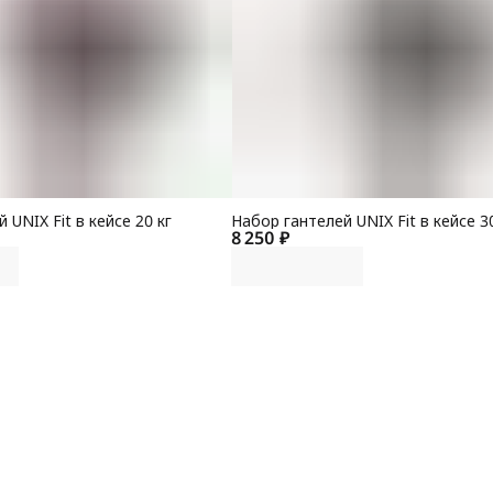
А
П
Г
С
К
 UNIX Fit в кейсе 20 кг
Набор гантелей UNIX Fit в кейсе 30
8 250 ₽
Р
Г