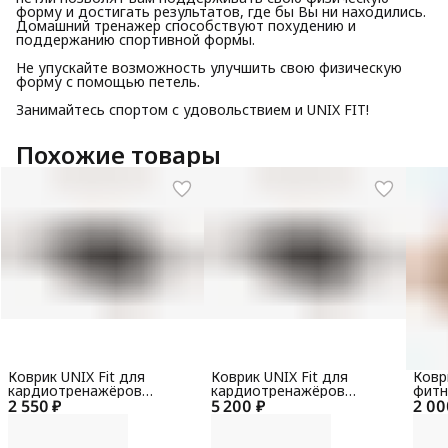
форму и достигать результатов, где бы Вы ни находились.
Домашний тренажер способствуют похудению и
поддержанию спортивной формы.
Не упускайте возможность улучшить свою физическую
форму с помощью петель.
Занимайтесь спортом с удовольствием и UNIX FIT!
Похожие товары
Коврик UNIX Fit для
Коврик UNIX Fit для
Ковр
кардиотренажёров
кардиотренажёров
фитн
2 550 ₽
130x90x0,6 см
5 200 ₽
220x110x0,6 см
2 00
пробк
см