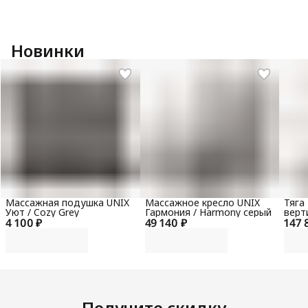
Новинки
Массажная подушка UNIX
Массажное кресло UNIX
Тяга
Уют / Cozy Grey
Гармония / Harmony серый
верт
4 100 ₽
49 140 ₽
147 
гори
100 
Получите скидку