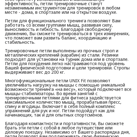
эффективность, петли тренировочные станут
незаменимым инструментом для тренировок в любом
месте - дома, в спортзале или на открытом воздухе.
Петли для функционального тренинга позволяют Вам
работать со всеми группами мышц, развивая силу,
выносливость и гибкость. Благодаря свободному
движению, Вы сможете тренироваться в трех измерениях,
что поможет вам развить баланс, координацию и
стабильность.
Тренировочные петли выполнены из прочных строп и
металлических креплений (карабин) из стали. Резинки
подходят для установки на турник дома или в спортзале.
Петли для похудения легко настраиваются под уровень
Вашей физической подготовки и цели тренировки. Стропы
выдерживают вес до 200 кг.
Многофункциональные петли UNIX Fit позволяют
увеличивать нагрузку на мышцы с помощью уникальной
возможности тренинга «на весу», который подключает все
мышцы-стабилизаторы. Во время занятий с
тренировочными петлями для фитнеса задействуется
максимальное количество мышц, прорабатывая пресс,
спину и ягодицы. Включает в себя полный комплекс
упражнений для рук и ног. Петли подойдут как для
начинающих, так и для опытных спортсменов.
Благодаря компактности и портативности, Вы сможете
брать эти петли с собой в любое путешествие или
деловую поездку. Независимо от Вашего распорядка дня,
петли позволят вам поддерживать свою физическую