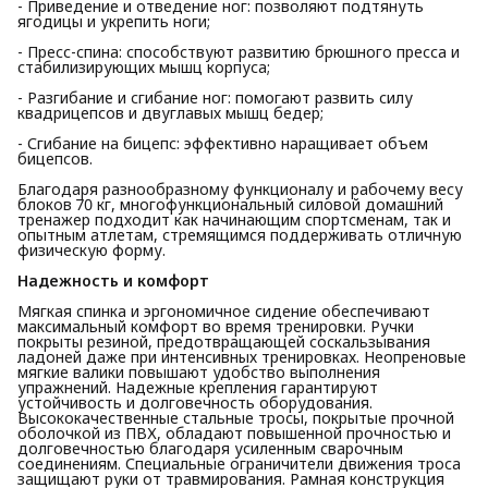
- Приведение и отведение ног: позволяют подтянуть
ягодицы и укрепить ноги;
- Пресс-спина: способствуют развитию брюшного пресса и
стабилизирующих мышц корпуса;
- Разгибание и сгибание ног: помогают развить силу
квадрицепсов и двуглавых мышц бедер;
- Сгибание на бицепс: эффективно наращивает объем
бицепсов.
Благодаря разнообразному функционалу и рабочему весу
блоков 70 кг, многофункциональный силовой домашний
тренажер подходит как начинающим спортсменам, так и
опытным атлетам, стремящимся поддерживать отличную
физическую форму.
Надежность и комфорт
Мягкая спинка и эргономичное сидение обеспечивают
максимальный комфорт во время тренировки. Ручки
покрыты резиной, предотвращающей соскальзывания
ладоней даже при интенсивных тренировках. Неопреновые
мягкие валики повышают удобство выполнения
упражнений. Надежные крепления гарантируют
устойчивость и долговечность оборудования.
Высококачественные стальные тросы, покрытые прочной
оболочкой из ПВХ, обладают повышенной прочностью и
долговечностью благодаря усиленным сварочным
соединениям. Специальные ограничители движения троса
защищают руки от травмирования. Рамная конструкция