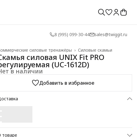
8 (995) 099-30-44
sales@twiggit.ru
Коммерческие силовые тренажёры
›
Силовые скамьи
лавная
›
Скамья силовая UNIX Fit PRO
регулируемая (UC-1612D)
Нет в наличии
Добавить в избранное
Доставка
 товаре