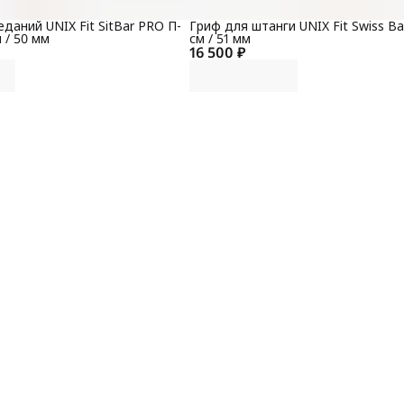
-
даний UNIX Fit SitBar PRO П-
Гриф для штанги UNIX Fit Swiss Ba
 / 50 мм
см / 51 мм
16 500 ₽
Р
с
В
к