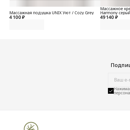
Массажное кре
Массажная подушка UNIX Уют / Cozy Grey
Harmony серы
4 100 ₽
49 140 ₽
Подпиш
Нажимая
персона