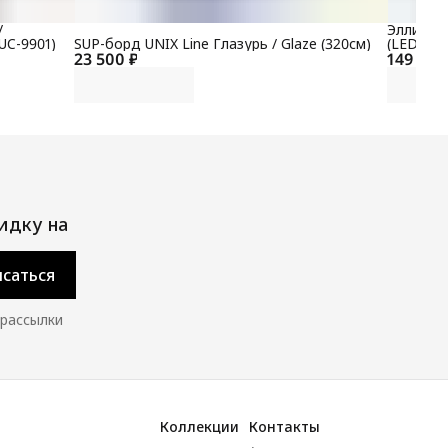
/
Эллиптич
UC-9901)
SUP-борд UNIX Line Глазурь / Glaze (320см)
(LED) P
23 500 ₽
149 700
идку на
саться
 рассылки
Коллекции
Контакты