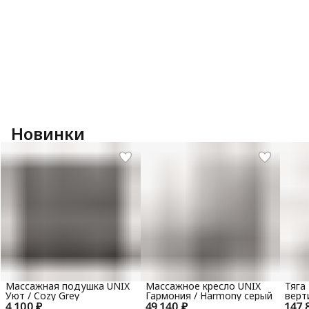
Новинки
Массажная подушка UNIX
Массажное кресло UNIX
Тяга
Уют / Cozy Grey
Гармония / Harmony серый
верт
4 100 ₽
49 140 ₽
147 
гори