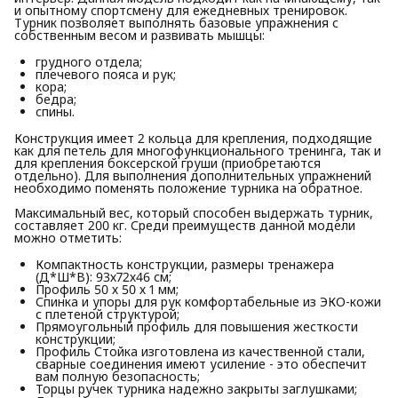
и опытному спортсмену для ежедневных тренировок.
Турник позволяет выполнять базовые упражнения с
собственным весом и развивать мышцы:
грудного отдела;
плечевого пояса и рук;
кора;
бедра;
спины.
Конструкция имеет 2 кольца для крепления, подходящие
как для петель для многофункционального тренинга, так и
для крепления боксерской груши (приобретаются
отдельно). Для выполнения дополнительных упражнений
необходимо поменять положение турника на обратное.
Максимальный вес, который способен выдержать турник,
составляет 200 кг. Среди преимуществ данной модели
можно отметить:
Компактность конструкции, размеры тренажера
(Д*Ш*В): 93х72х46 см;
Профиль 50 х 50 х 1 мм;
Спинка и упоры для рук комфортабельные из ЭКО-кожи
с плетеной структурой;
Прямоугольный профиль для повышения жесткости
конструкции;
Профиль Стойка изготовлена из качественной стали,
сварные соединения имеют усиление - это обеспечит
вам полную безопасность;
Торцы ручек турника надежно закрыты заглушками;