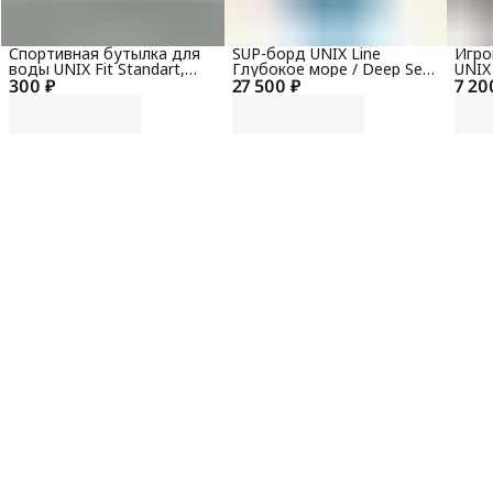
Спортивная бутылка для
SUP-борд UNIX Line
Игро
воды UNIX Fit Standart,
Глубокое море / Deep Sea
UNIX
300 ₽
600 мл, черный
27 500 ₽
(320 см) + сиденье
7 20
Аэро