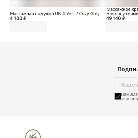
Массажное кре
Массажная подушка UNIX Уют / Cozy Grey
Harmony серы
4 100 ₽
49 140 ₽
Подпиш
Нажимая
персона