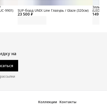
/
Эллиптич
UC-9901)
SUP-борд UNIX Line Глазурь / Glaze (320см)
(LED) P
23 500 ₽
149 700
идку на
саться
 рассылки
Коллекции
Контакты