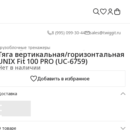
8 (995) 099-30-44
sales@twiggit.ru
Грузоблочные тренажеры
лавная
›
Коммерческие силовые тренажёры
›
Тяга вертикальная/горизонтальная
UNIX Fit 100 PRO (UC-6759)
Нет в наличии
Добавить в избранное
Доставка
 товаре