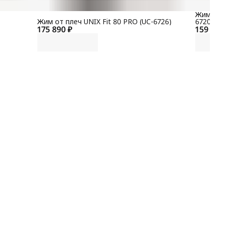
Жим от г
Жим от плеч UNIX Fit 80 PRO (UC-6726)
6720)
175 890 ₽
159 900