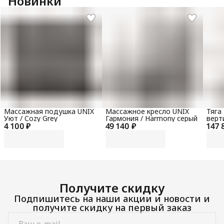
Новинки
Массажная подушка UNIX
Массажное кресло UNIX
Тяга
Уют / Cozy Grey
Гармония / Harmony серый
верт
4 100 ₽
49 140 ₽
147 
гори
100 
Получите скидку
Подпишитесь на наши акции и новости и
получите скидку на первый заказ