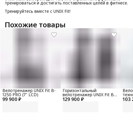
тренироваться и достигать поставленных целей в фитнесе.
Тренируйтесь вместе с UNIX Fit!
Похожие товары
Велотренажер UNIX Fit B-
Горизонтальный
Вело
1250 PRO (7" LCD)
велотренажер UNIX Fit B-
техн
99 900 ₽
129 900 ₽
1250 PRO (7" LCD)
103 
AirBi