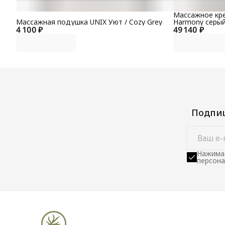
Массажное кре
Массажная подушка UNIX Уют / Cozy Grey
Harmony серы
4 100 ₽
49 140 ₽
Подпиш
Нажимая
персона