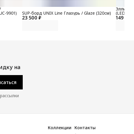
/
Эллиптич
UC-9901)
SUP-борд UNIX Line Глазурь / Glaze (320см)
(LED) P
23 500 ₽
149 700
идку на
саться
 рассылки
Коллекции
Контакты