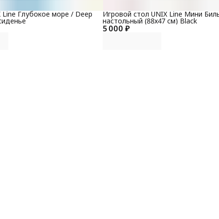
н
р
в
 Line Глубокое море / Deep
Игровой стол UNIX Line Мини Бил
с
 сиденье
настольный (88х47 cм) Black
в
5 000 ₽
Т
К
п
Р
Г
У
К
С
с