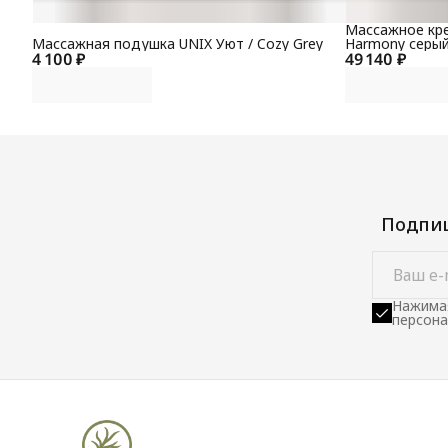
Массажное кре
Массажная подушка UNIX Уют / Cozy Grey
Harmony серы
4 100 ₽
49 140 ₽
Подпиш
Нажимая
персона