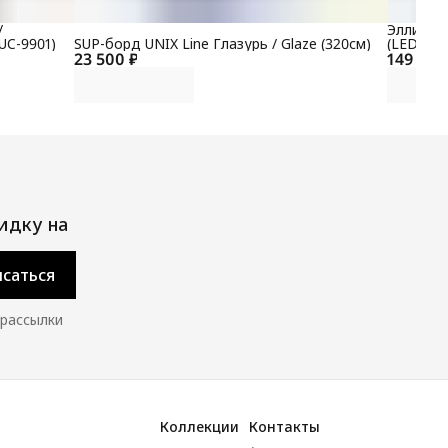
/
Эллиптич
UC-9901)
SUP-борд UNIX Line Глазурь / Glaze (320см)
(LED) P
23 500 ₽
149 700
идку на
саться
 рассылки
Коллекции
Контакты