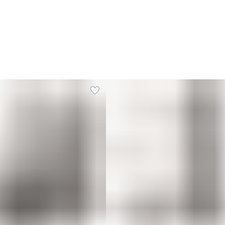
Г
Ч
К
Р
с
П