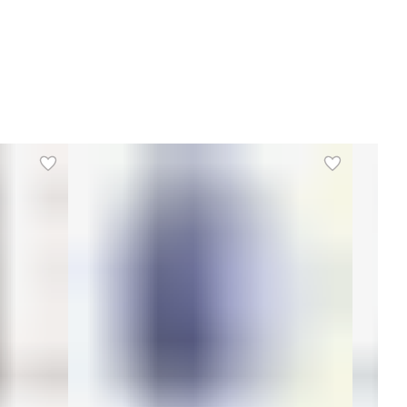
Таймер
да, каждый раз по 10 минут
Амплитуда колебаний
0-8 мм
абариты в упаковке, см
58 х 42 х 18
астота колебаний
4-12 Гц (горизонтальные
колебания)
оличество двигателей
1
азмер в рабочем состоянии,
54 x 32 x 12
м (ДхШхВ)
оказания дисплея
оставшееся время/текущий
режим (попеременно),
скорость вибрации в текущей
программе или
пользовательской тренировке
Назначение
Для дома
Тип
Виброплатформа